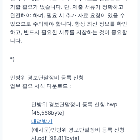
기할 필요가 없습니다. 단, 제출 서류가 정확하고
완전해야 하며, 필요 시 추가 자료 요청이 있을 수
있으므로 주의해야 합니다. 항상 최신 정보를 확인
하고, 반드시 필요한 서류를 지참하는 것이 중요합
니다.
*)
민방위 경보단말장비 등록 신청
업무 필요 서식 다운로드 :
민방위 경보단말정비 등록 신청.hwp
[45,568byte]
내려받기
(예시문)민방위 경보단말장비 등록 신청
서.pdf [98,811byte]