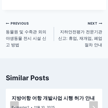
글
PREVIOUS
NEXT
동물원 및 수족관 외의
지하안전평가 전문기관
탐
야생동물 전시 시설 신
신고: 휴업, 재개업, 폐업
색
고 방법
절차 안내
Similar Posts
지방어항 어항 개발사업 시행 허가 안내
By
master2
11월 10, 2025