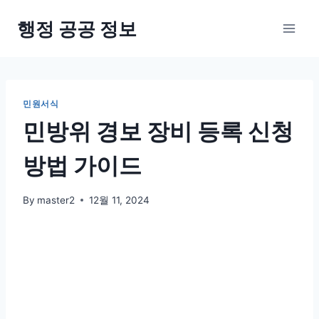
Skip
행정 공공 정보
to
content
민원서식
민방위 경보 장비 등록 신청
방법 가이드
By
master2
12월 11, 2024