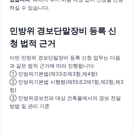
하실 수 있습니다.
민방위 경보단말장비 등록 신
청 법적 근거
이번 민방위 경보단말장비 등록 신청 업무는 다음
과 같은 법적 근거에 따라 진행됩니다:
① 민방위기본법(제33조제3항,제4항)
② 민방위기본법 시행령(제55조2제1항,제2항,제3
항)
③ 민방위경보전파 대상 건축물에서의 경보 전달
방법 및 관리 기준