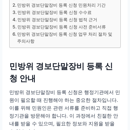
민방위 경보단말장비 등록 신청 민원처리 기간
민방위 경보단말장비 등록 신청 수수료
민방위 경보단말장비 등록 신청 법적 근거
민방위 경보단말장비 등록 신청 사전 준비서류
민방위 경보단말장비 등록 신청 업무 처리 절차 및
주의사항
민방위 경보단말장비 등록 신
청 안내
민방위 경보단말장비 등록 신청은 행정기관에서 민
원이 필요할 때 진행해야 하는 중요한 절차입니다.
이를 위해 민원인은 관련 서류를 준비하고 직접 행
정기관을 방문해야 합니다. 이 과정에서 친절한 안
내를 받을 수 있으며, 필요한 정보와 지원을 받을