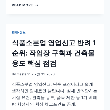
기
READ MORE
초
생
활
수
급
행정-정보
부
양
식품소분업 영업신고 반려 1
기
피
순위: 작업장 구획과 건축물
사
유
용도 핵심 점검
서,
“연
By
master2
7월 31, 2026
락
안
식품소분업 영업신고, 단순 포장이라고 쉽게
합
생각하면 임대료만 날립니다. 실제 반려당하는
니
다”
시설 요건, 건축물 용도, 품목 제한 등 1기 베테
썼
랑 행정사의 핵심 체크포인트 공개.
다