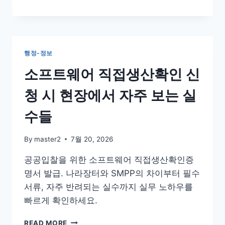
주
사
의
급
사
외
항
국
인
행정-정보
연
구
소프트웨어 직접생산확인 신
원
채
청 시 현장에서 자주 보는 실
용,
E-
수들
7
비
By
master2
7월 20, 2026
자
보
공공입찰을 위한 소프트웨어 직접생산확인증
완
명서 발급. 나라장터와 SMPP의 차이부터 필수
통
지
서류, 자주 반려되는 실수까지 실무 노하우를
안
빠르게 확인하세요.
받
는
소
READ MORE