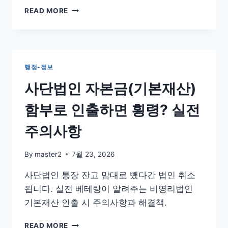
가
식
READ MORE
반
품
려
소
되
분
는
업
이
영
행정-정보
유
업
와
신
사단법인 자본금(기본재산)
핵
고
심
반
함부로 인출하면 횡령? 실전
작
려
성
1
주의사항
법
순
위:
By
master2
7월 23, 2026
작
업
사단법인 통장 잔고 맘대로 뺐다간 법인 취소
장
됩니다. 실전 베테랑이 알려주는 비영리법인
구
획
기본재산 인출 시 주의사항과 해결책.
과
건
사
READ MORE