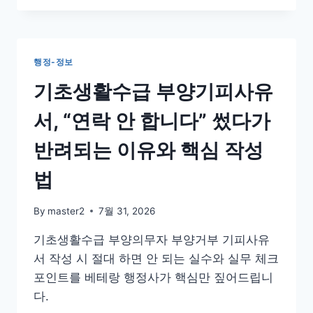
대
금
체
불,
행정-정보
소
송
기초생활수급 부양기피사유
하
기
서, “연락 안 합니다” 썼다가
전
이
반려되는 이유와 핵심 작성
3
가
법
지
만
By
master2
7월 31, 2026
명
심
기초생활수급 부양의무자 부양거부 기피사유
하
서 작성 시 절대 하면 안 되는 실수와 실무 체크
세
요
포인트를 베테랑 행정사가 핵심만 짚어드립니
다.