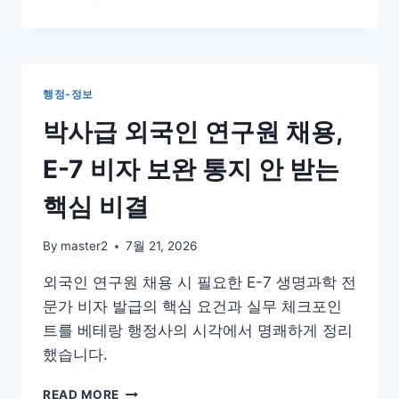
축
단
물
법
용
인
도
자
핵
본
행정-정보
심
금
점
(기
박사급 외국인 연구원 채용,
검
본
재
E-7 비자 보완 통지 안 받는
산)
함
핵심 비결
부
로
By
master2
7월 21, 2026
인
출
외국인 연구원 채용 시 필요한 E-7 생명과학 전
하
문가 비자 발급의 핵심 요건과 실무 체크포인
면
횡
트를 베테랑 행정사의 시각에서 명쾌하게 정리
령?
했습니다.
실
전
박
READ MORE