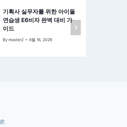
기획사 실무자를 위한 아이돌
천하의 
연습생 E6비자 완벽 대비 가
주 충북
이드
는 기업
By
master2
6월 16, 2026
By
master
WP