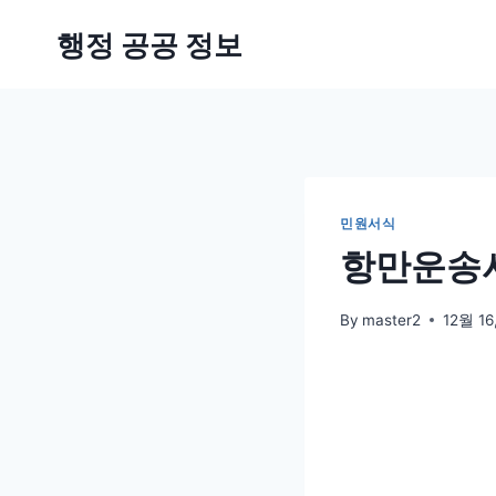
Skip
행정 공공 정보
to
content
민원서식
항만운송사
By
master2
12월 16