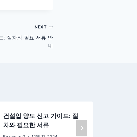
NEXT
: 절차와 필요 서류 안
내
건설업 양도 신고 가이드: 절
장애아동
차와 필요한 서류
발달재활
By
master2
12월 11, 2024
By
master