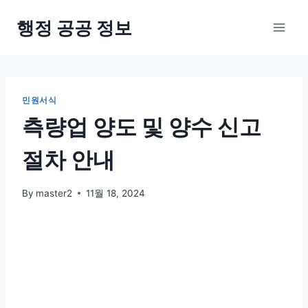
Skip
행정 공공 정보
to
content
민원서식
측량업 양도 및 양수 신고
절차 안내
By
master2
11월 18, 2024