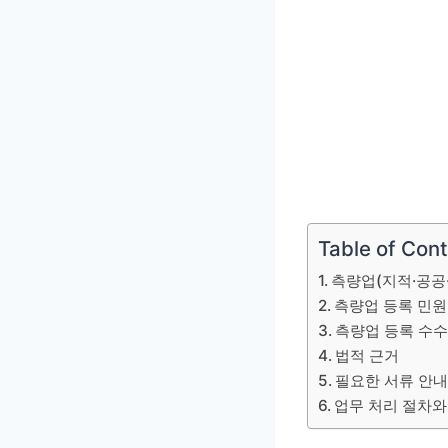
Table of Con
측량업(지적·공공
측량업 등록 민원
측량업 등록 수수
법적 근거
필요한 서류 안
업무 처리 절차와