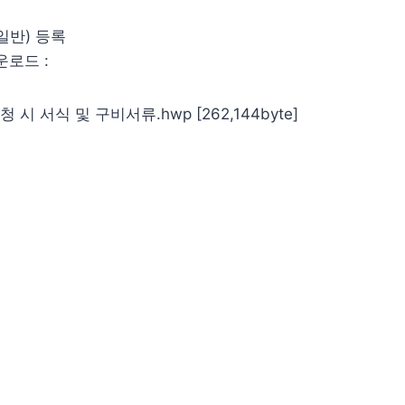
일반) 등록
운로드 :
시 서식 및 구비서류.hwp [262,144byte]