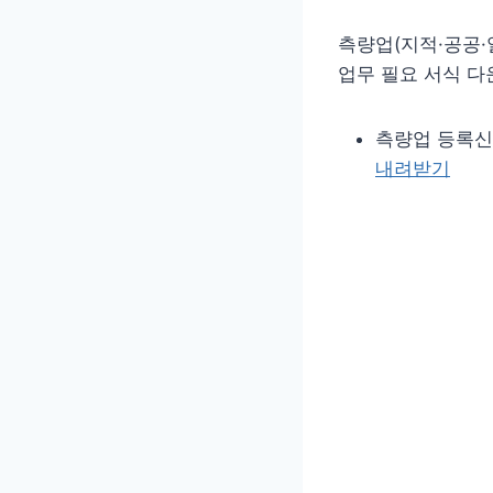
측량업(지적·공공·
업무 필요 서식 다
측량업 등록신청 
내려받기