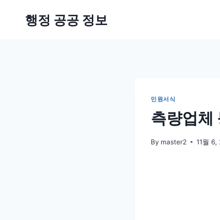
Skip
행정 공공 정보
to
content
민원서식
측량업체 
By
master2
11월 6,