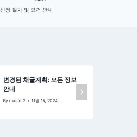
신청 절차 및 요건 안내
변경된 채굴계획: 모든 정보
활동지원
안내
고 절차
By
master2
11월 15, 2024
By
master