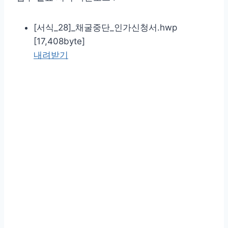
[서식_28]_채굴중단_인가신청서.hwp
[17,408byte]
내려받기