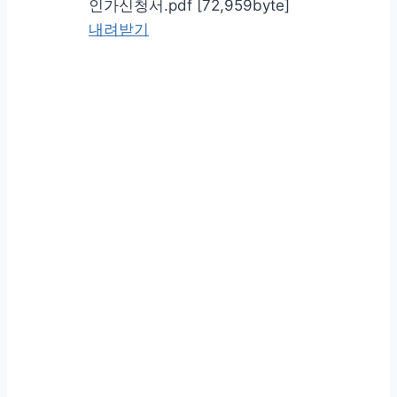
인가신청서.pdf [72,959byte]
내려받기