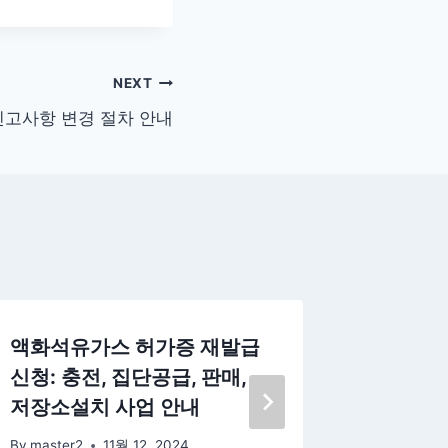
NEXT
신고사항 변경 절차 안내
액화석유가스 허가증 재발급
어업허가
신청: 충전, 집단공급, 판매,
차 안내
저장소설치 사업 안내
By
master
By
master2
11월 12, 2024