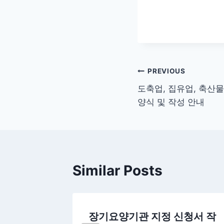
글
PREVIOUS
도축업, 집유업, 축산
탐
양식 및 작성 안내
색
Similar Posts
록증 재
장기요양기관 지정 신청서 작