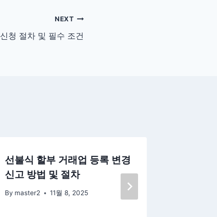
NEXT
신청 절차 및 필수 조건
선불식 할부 거래업 등록 변경
잡지 사
신고 방법 및 절차
필수 서
By
master2
11월 8, 2025
By
master