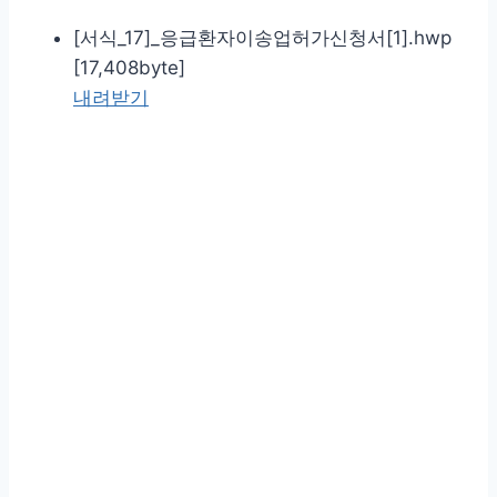
[서식_17]_응급환자이송업허가신청서[1].hwp
[17,408byte]
내려받기