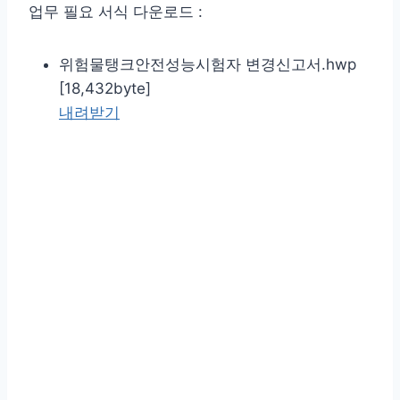
업무 필요 서식 다운로드 :
위험물탱크안전성능시험자 변경신고서.hwp
[18,432byte]
내려받기