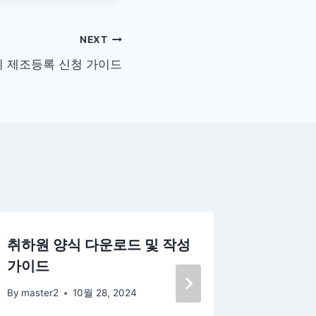
NEXT
기 제조등록 신청 가이드
취하원 양식 다운로드 및 작성
건축 관
가이드
및 절차
By
master2
10월 28, 2024
By
master