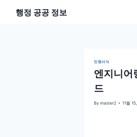
Skip
행정 공공 정보
to
content
민원서식
엔지니어링
드
By
master2
11월 15