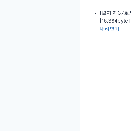
[별지 제37호
[16,384byte]
내려받기