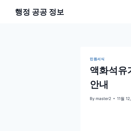
Skip
행정 공공 정보
to
content
민원서식
액화석유가
안내
By
master2
11월 12