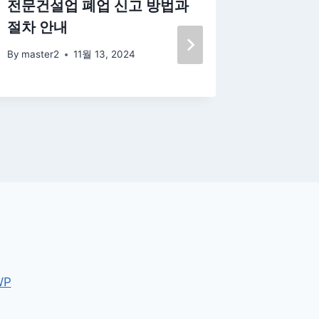
전문건설업 폐업 신고 방법과
주소정보
절차 안내
신청 절
By
master2
11월 13, 2024
By
master
WP