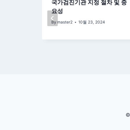
청 방법
국가검진기관 지정 절차 및 중
요성
By
master2
10월 23, 2024
©