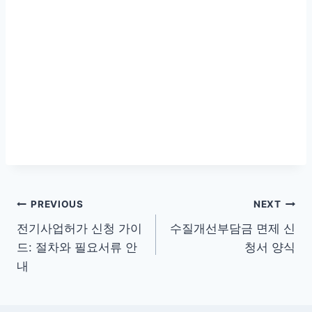
글
PREVIOUS
NEXT
전기사업허가 신청 가이
수질개선부담금 면제 신
탐
드: 절차와 필요서류 안
청서 양식
색
내