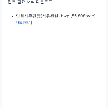
업무 필요 서식 다운로드 :
민원사무편람(석유관련).hwp [55,808byte]
내려받기