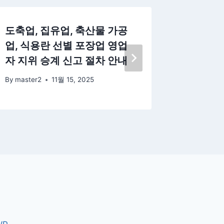
도축업, 집유업, 축산물 가공
항만 하
업, 식용란 선별 포장업 영업
및 변경
자 지위 승계 신고 절차 안내
By
master
By
master2
11월 15, 2025