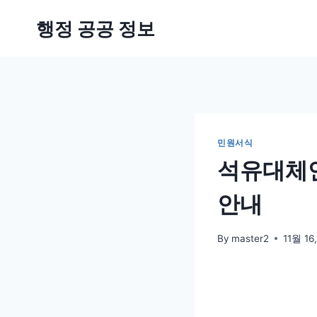
Skip
행정 공공 정보
to
content
민원서식
석유대체연
안내
By
master2
11월 16