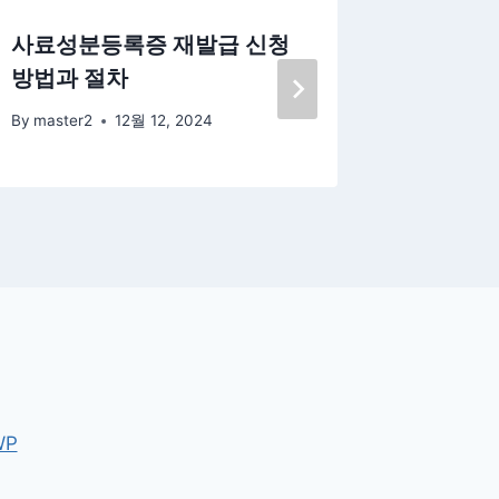
사료성분등록증 재발급 신청
사료성분
방법과 절차
방법 안
By
master2
12월 12, 2024
By
master
WP