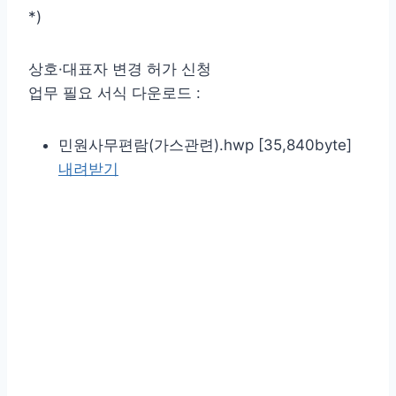
*)
상호·대표자 변경 허가 신청
업무 필요 서식 다운로드 :
민원사무편람(가스관련).hwp [35,840byte]
내려받기