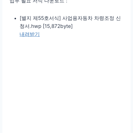
업무 필요 서식 다운로드 :
[별지 제55호서식] 사업용자동차 차령조정 신
청서.hwp [15,872byte]
내려받기