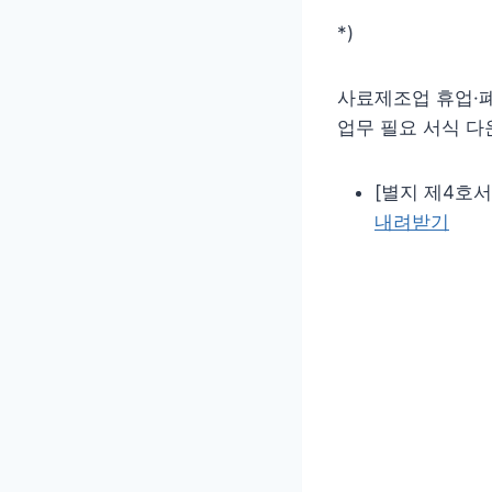
*)
사료제조업 휴업·
업무 필요 서식 다
[별지 제4호서
내려받기