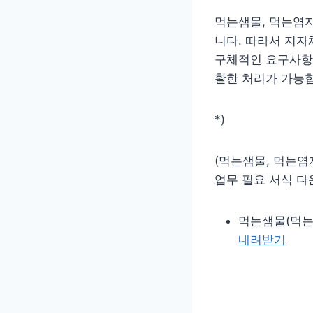
먹는샘물, 먹는염지
니다. 따라서 지자
구체적인 요구사항을
활한 처리가 가능
*)
(먹는샘물, 먹는염
업무 필요 서식 다
먹는샘물(먹는염
내려받기