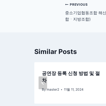
글
PREVIOUS
중소기업협동조합 해산 
탐
합ㆍ지방조합)
색
Similar Posts
청서 양
공연장 등록 신청 방법 및 절
법
차
By
master2
11월 11, 2024