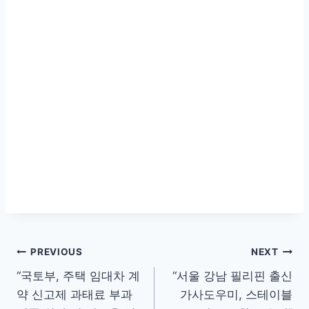
글
PREVIOUS
NEXT
“국토부, 주택 임대차 계
“서울 강남 필리핀 출신
탐
약 신고제 과태료 부과
가사도우미, 스테이블