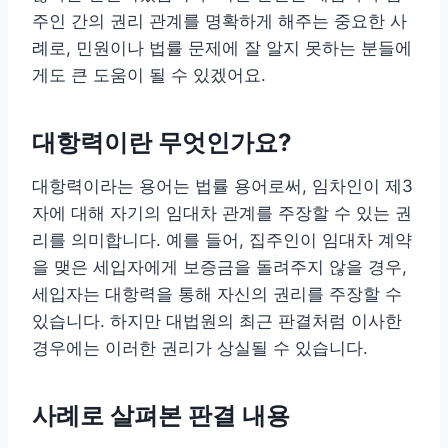
주인 간의 권리 관계를 명확하게 해주는 중요한 사
례로, 민원이나 법률 문제에 잘 알지 못하는 분들에
게도 큰 도움이 될 수 있겠어요.
대항력이란 무엇인가요?
대항력이라는 용어는 법률 용어로써, 임차인이 제3
자에 대해 자기의 임대차 관계를 주장할 수 있는 권
리를 의미합니다. 예를 들어, 집주인이 임대차 계약
을 맺은 세입자에게 보증금을 돌려주지 않을 경우,
세입자는 대항력을 통해 자신의 권리를 주장할 수
있습니다. 하지만 대법원의 최근 판결처럼 이사한
경우에는 이러한 권리가 상실될 수 있습니다.
사례로 살펴본 판결 내용