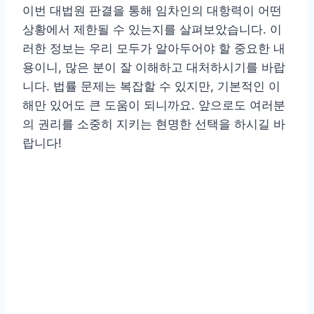
이번 대법원 판결을 통해 임차인의 대항력이 어떤
상황에서 제한될 수 있는지를 살펴보았습니다. 이
러한 정보는 우리 모두가 알아두어야 할 중요한 내
용이니, 많은 분이 잘 이해하고 대처하시기를 바랍
니다. 법률 문제는 복잡할 수 있지만, 기본적인 이
해만 있어도 큰 도움이 되니까요. 앞으로도 여러분
의 권리를 소중히 지키는 현명한 선택을 하시길 바
랍니다!