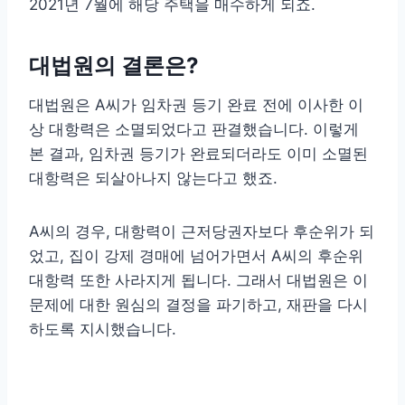
2021년 7월에 해당 주택을 매수하게 되죠.
대법원의 결론은?
대법원은 A씨가 임차권 등기 완료 전에 이사한 이
상 대항력은 소멸되었다고 판결했습니다. 이렇게
본 결과, 임차권 등기가 완료되더라도 이미 소멸된
대항력은 되살아나지 않는다고 했죠.
A씨의 경우, 대항력이 근저당권자보다 후순위가 되
었고, 집이 강제 경매에 넘어가면서 A씨의 후순위
대항력 또한 사라지게 됩니다. 그래서 대법원은 이
문제에 대한 원심의 결정을 파기하고, 재판을 다시
하도록 지시했습니다.