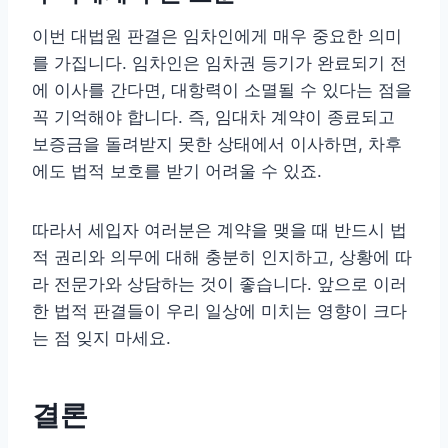
이번 대법원 판결은 임차인에게 매우 중요한 의미
를 가집니다. 임차인은 임차권 등기가 완료되기 전
에 이사를 간다면, 대항력이 소멸될 수 있다는 점을
꼭 기억해야 합니다. 즉, 임대차 계약이 종료되고
보증금을 돌려받지 못한 상태에서 이사하면, 차후
에도 법적 보호를 받기 어려울 수 있죠.
따라서 세입자 여러분은 계약을 맺을 때 반드시 법
적 권리와 의무에 대해 충분히 인지하고, 상황에 따
라 전문가와 상담하는 것이 좋습니다. 앞으로 이러
한 법적 판결들이 우리 일상에 미치는 영향이 크다
는 점 잊지 마세요.
결론