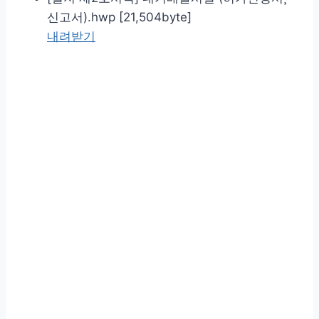
신고서).hwp [21,504byte]
내려받기