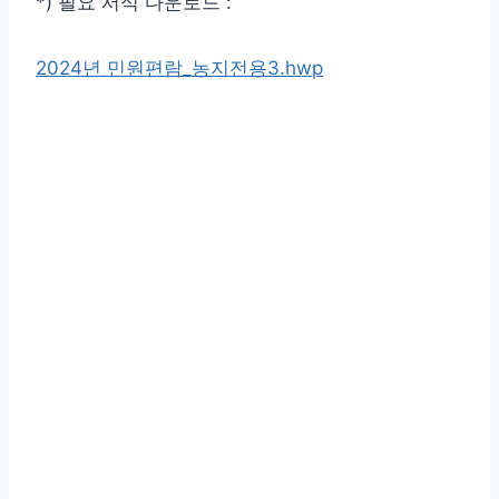
*) 필요 서식 다운로드 :
2024년 민원편람_농지전용3.hwp