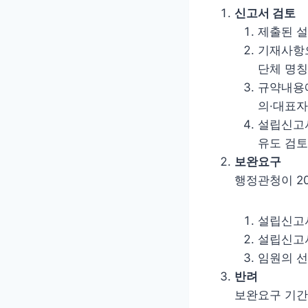
신고서 검토
제출된 
기재사항으
단체 명칭
규약내용에
의·대표자
설립신고서
유도 검토
보완요구
행정관청이 2
설립신고
설립신고서
임원의 선
반려
보완요구 기간