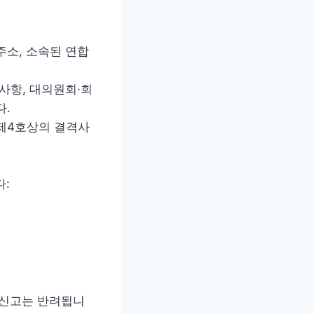
주소, 소속된 연합
사항, 대의원회·회
다.
조제4호상의 결격사
다:
 신고는 반려됩니