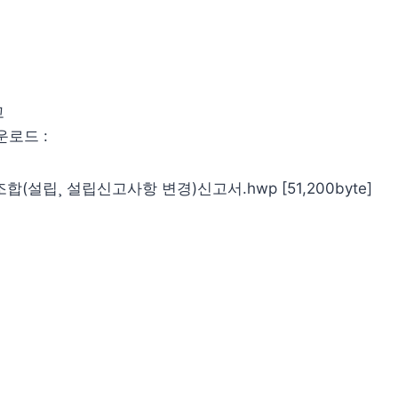
고
운로드 :
조합(설립¸ 설립신고사항 변경)신고서.hwp [51,200byte]