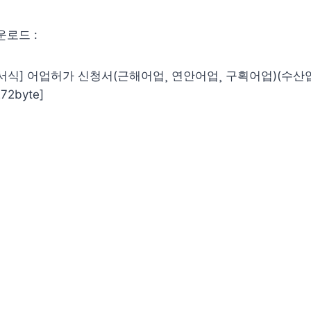
운로드 :
호서식] 어업허가 신청서(근해어업¸ 연안어업¸ 구획어업)(수산
272byte]