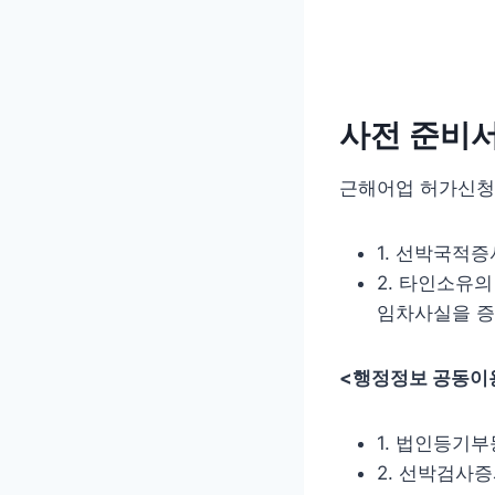
사전 준비
근해어업 허가신청
1. 선박국적
2. 타인소유
임차사실을 증
<행정정보 공동이
1. 법인등기
2. 선박검사