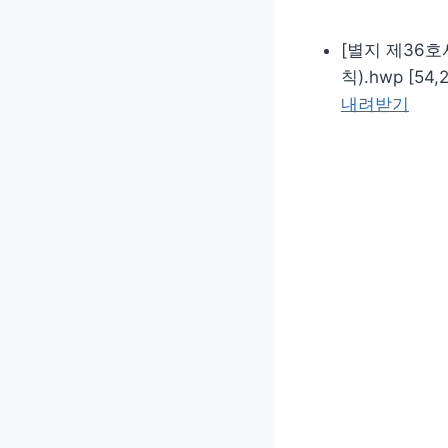
[별지 제36
칙).hwp [54,
내려받기