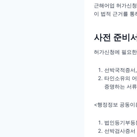
근해어업 허가신청은
이 법적 근거를 통
사전 준비
허가신청에 필요한
선박국적증서,
타인소유의 어
증명하는 서류)
<행정정보 공동이용
법인등기부등본
선박검사증서