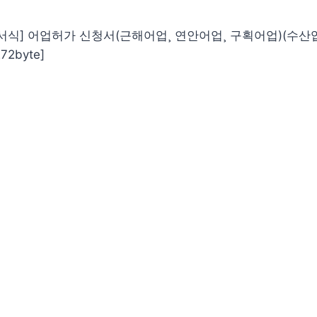
호서식] 어업허가 신청서(근해어업¸ 연안어업¸ 구획어업)(수산
272byte]