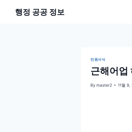
Skip
행정 공공 정보
to
content
민원서식
근해어업 
By
master2
11월 9,