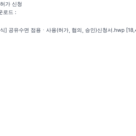
허가 신청
운로드 :
] 공유수면 점용ㆍ사용(허가¸ 협의¸ 승인)신청서.hwp [18,43