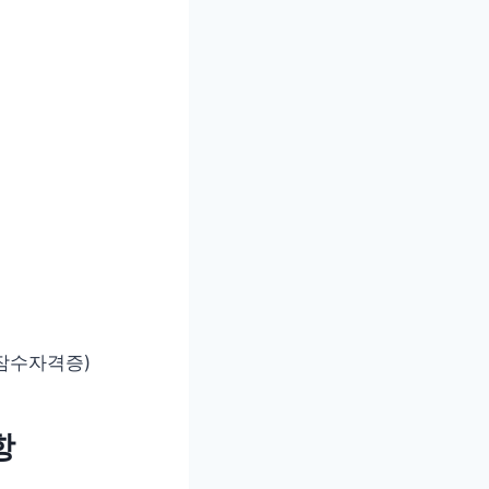
잠수자격증)
항