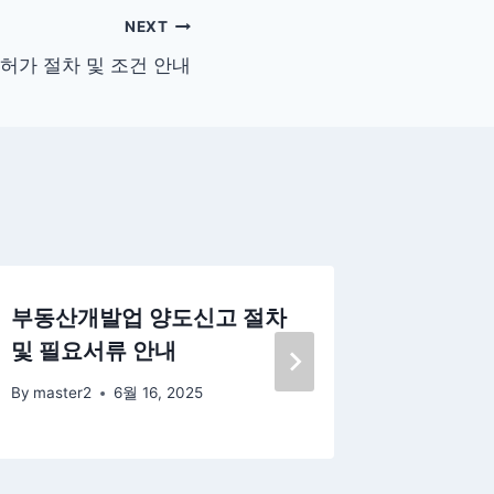
NEXT
허가 절차 및 조건 안내
부동산개발업 양도신고 절차
승강기 
및 필요서류 안내
등록 신
By
master2
6월 16, 2025
By
master