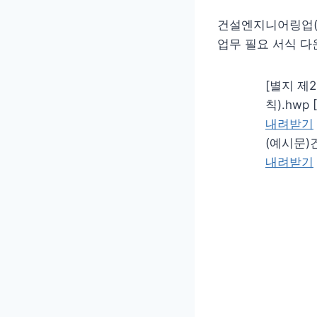
건설엔지니어링업(
업무 필요 서식 다
[별지 제
칙).hwp [
내려받기
(예시문)건
내려받기