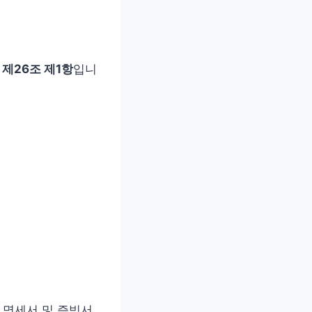
제26조 제1항
입니
 명세서 및 증빙서