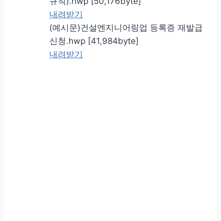
규칙).hwp [50,176byte]
내려받기
(예시문)건설엔지니어링업 등록증 재발급
신청.hwp [41,984byte]
내려받기