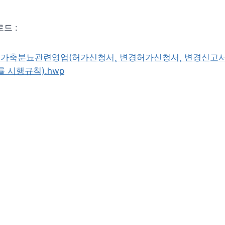
드 :
] 가축분뇨관련영업(허가신청서¸ 변경허가신청서¸ 변경신고서
 시행규칙).hwp